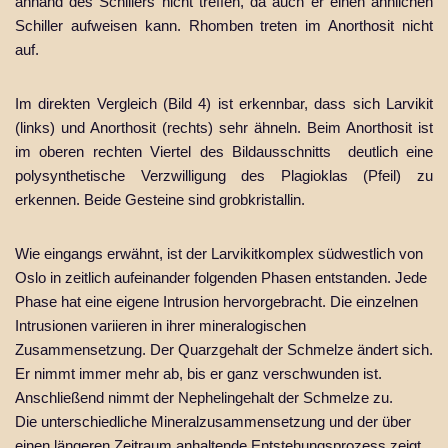
anhand des Schillers nicht treffen, da auch er einen ähnlichen
Schiller aufweisen kann. Rhomben treten im Anorthosit nicht
auf.
Im direkten Vergleich (Bild 4) ist erkennbar, dass sich Larvikit
(links) und Anorthosit (rechts) sehr ähneln. Beim Anorthosit ist
im oberen rechten Viertel des Bildausschnitts deutlich eine
polysynthetische Verzwilligung des Plagioklas (Pfeil) zu
erkennen. Beide Gesteine sind grobkristallin.
Wie eingangs erwähnt, ist der Larvikitkomplex südwestlich von
Oslo in zeitlich aufeinander folgenden Phasen entstanden. Jede
Phase hat eine eigene Intrusion hervorgebracht. Die einzelnen
Intrusionen variieren in ihrer mineralogischen
Zusammensetzung. Der Quarzgehalt der Schmelze ändert sich.
Er nimmt immer mehr ab, bis er ganz verschwunden ist.
Anschließend nimmt der Nephelingehalt der Schmelze zu.
Die unterschiedliche Mineralzusammensetzung und der über
einen längeren Zeitraum anhaltende Entstehungsprozess zeigt