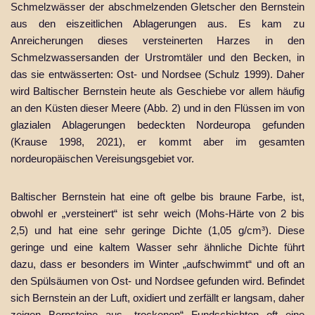
Schmelzwässer der abschmelzenden Gletscher den Bernstein
aus den eiszeitlichen Ablagerungen aus. Es kam zu
Anreicherungen dieses versteinerten Harzes in den
Schmelzwassersanden der Urstromtäler und den Becken, in
das sie entwässerten: Ost- und Nordsee (Schulz 1999). Daher
wird Baltischer Bernstein heute als Geschiebe vor allem häufig
an den Küsten dieser Meere (Abb. 2) und in den Flüssen im von
glazialen Ablagerungen bedeckten Nordeuropa gefunden
(Krause 1998, 2021), er kommt aber im gesamten
nordeuropäischen Vereisungsgebiet vor.
Baltischer Bernstein hat eine oft gelbe bis braune Farbe, ist,
obwohl er „versteinert“ ist sehr weich (Mohs-Härte von 2 bis
2,5) und hat eine sehr geringe Dichte (1,05 g/cm³). Diese
geringe und eine kaltem Wasser sehr ähnliche Dichte führt
dazu, dass er besonders im Winter „aufschwimmt“ und oft an
den Spülsäumen von Ost- und Nordsee gefunden wird. Befindet
sich Bernstein an der Luft, oxidiert und zerfällt er langsam, daher
zeigen Bernsteine aus „trockenen“ Fundschichten oft eine