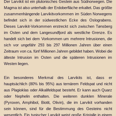
Der Larvikit ist ein plutonisches Gestein aus Südnorwegen. Die
Magma ist also unterhalb der Erdoberfläche erkaltet. Das größte
zusammenhängende Larvikitvorkommen im Süden Norwegens
befindet sich in der südwestlichen Ecke des Oslograbens.
Dieses Larvikit-Vorkommen erstreckt sich zwischen Tønsberg
im Osten und dem Langesundfjord als westliche Grenze. Es
handelt sich bei dem Vorkommen um mehrere Intrusionen, die
sich vor ungefähr 293 bis 297 Millionen Jahren über einen
Zeitraum von ca. fünf Millionen Jahren gebildet haben. Wobei die
älteste Intrusion im Osten und die späteren Intrusionen im
Westen liegen.
Ein besonderes Merkmal des Larvikits ist, dass er
hauptsächlich (80% bis 95%) aus ternärem Feldspat und nicht
aus Plagioklas oder Alkalifeldspat besteht. Er kann auch Quarz
oder Nephelin enthalten. Die weiteren dunklen Minerale
(Pyroxen, Amphibol, Biotit, Olivin), die im Larvikit vorhanden
sein können, sind für die Bestimmung des Gesteins nicht
wesentlich. Ein typischer Larvikit weist große Kristalle in einem