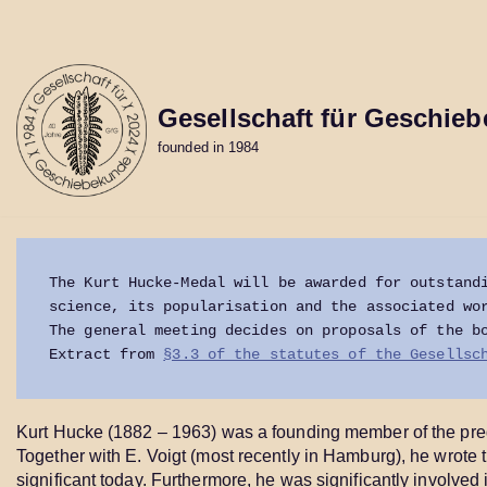
Skip
to
content
Gesellschaft für Geschieb
founded in 1984
The Kurt Hucke-Medal will be awarded for outstandi
science, its popularisation and the associated wo
The general meeting decides on proposals of the b
Extract from 
§3.3 of the statutes of the Gesellsc
Kurt Hucke (1882 – 1963) was a founding member of the pred
Together with E. Voigt (most recently in Hamburg), he wrote 
significant today. Furthermore, he was significantly involved