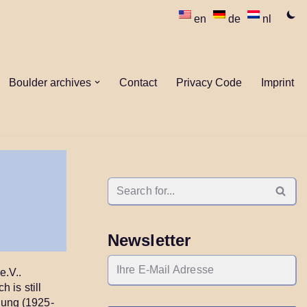
en
de
nl
Boulder archives
Contact
Privacy Code
Imprint
Newsletter
e.V..
 is still
chung (1925-