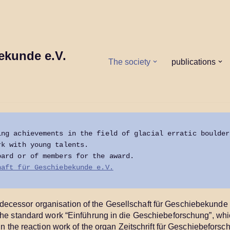
ekunde e.V.
The society
publications
ng achievements in the field of glacial erratic boulder 
rk with young talents.
oard or of members for the award.
haft für Geschiebekunde e.V.
ecessor organisation of the Gesellschaft für Geschiebekunde 
the standard work “Einführung in die Geschiebeforschung”, which
 in the reaction work of the organ Zeitschrift für Geschiebefors