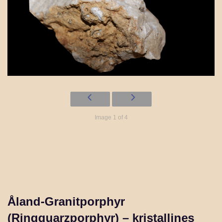
Image 1 of 4
Åland-Granitporphyr
(Ringquarzporphyr) – kristallines