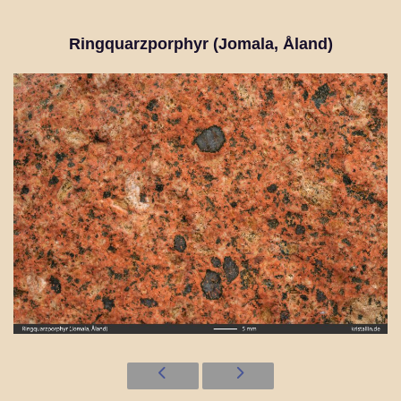
Ringquarzporphyr (Jomala, Åland)